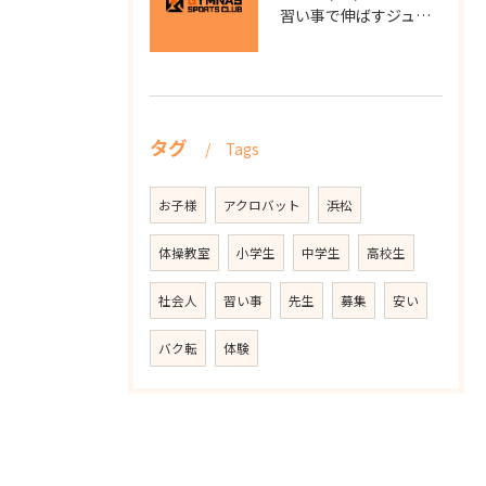
習い事で伸ばすジュニアサッカー静岡県浜松市中央区大柳町のスクール選びと子供の成長ポイント
タグ
Tags
お子様
アクロバット
浜松
体操教室
小学生
中学生
高校生
社会人
習い事
先生
募集
安い
バク転
体験