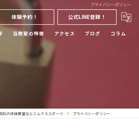
プライバシーポリシー
体験予約！
公式LINE登録！
拶
当教室の特徴
アクセス
ブログ
コラム
アクロバット
大人
幼児
子ども
少人数
浜松の体操教室ならジムナススポーツ
プライバシーポリシー