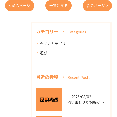
< 前のページ
一覧に戻る
次のページ >
カテゴリー
Categories
全てのカテゴリー
遊び
最近の投稿
Recent Posts
2026/08/02
習い事と活動記録から見る静岡県浜松市中央区東三方町の地域教室選びガイド