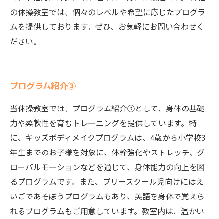
の体操教室では、個々のレベルや希望に応じたプログラ
ムを提供しております。ぜひ、お気軽にお問い合わせく
ださい。
プログラム紹介③
当体操教室では、プログラム紹介③として、身体の基礎
力や柔軟性を育むトレーニングを提供しています。特
に、キッズボディメイクプログラムは、4歳から小学校3
年生までのお子様を対象に、体幹強化やストレッチ、グ
ローバルモーションなどを通じて、身体能力の向上を図
るプログラムです。また、プリースクール児向けにはえ
いごであそぼうプログラムもあり、英語を身体で覚えら
れるプログラムもご用意しています。教室内は、温かい