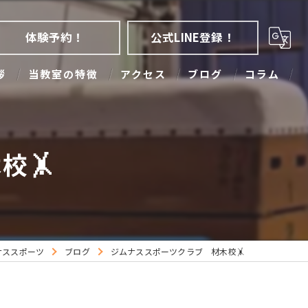
体験予約！
公式LINE登録！
拶
当教室の特徴
アクセス
ブログ
コラム
アクロバット
大人
校🤸
幼児
子ども
少人数
ナススポーツ
ブログ
ジムナススポーツクラブ 材木校🤸