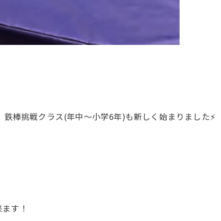
、鉄棒挑戦クラス(年中〜小学6年)も新しく始まりました⚡️
来ます！