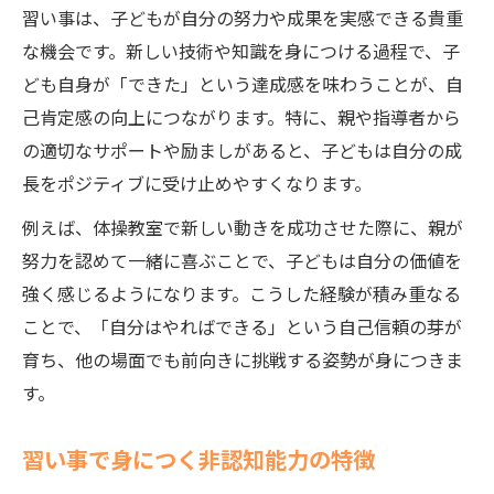
習い事は、子どもが自分の努力や成果を実感できる貴重
習い事で子どもが自信を持つきっかけとは
な機会です。新しい技術や知識を身につける過程で、子
継続する力を養う習い事の具体的な体験談
ども自身が「できた」という達成感を味わうことが、自
家庭でできる習い事サポートのコツ
己肯定感の向上につながります。特に、親や指導者から
家庭で習い事を応援する具体的な方法
の適切なサポートや励ましがあると、子どもは自分の成
子どもの習い事に親が関わるベストな姿勢
長をポジティブに受け止めやすくなります。
習い事の目標設定を家庭でどうサポートす
例えば、体操教室で新しい動きを成功させた際に、親が
るか
努力を認めて一緒に喜ぶことで、子どもは自分の価値を
習い事で得た気づきを家庭で活かす工夫
強く感じるようになります。こうした経験が積み重なる
親子の会話で習い事の成長を実感する方法
ことで、「自分はやればできる」という自己信頼の芽が
やり抜く力が身につく習い事選びのヒント
育ち、他の場面でも前向きに挑戦する姿勢が身につきま
やり抜く力を育てる習い事選びのポイント
す。
子どもに合う習い事を見極めるチェック法
習い事で身につく非認知能力の特徴
習い事で挫折しない工夫と親のサポート