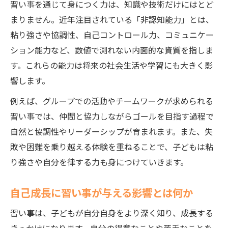
やり抜く経験を積める習い事の特徴とは
習い事を通じて身につく力は、知識や技術だけにはとど
まりません。近年注目されている「非認知能力」とは、
自主性が伸びる習い事の選び方を紹介
粘り強さや協調性、自己コントロール力、コミュニケー
子どもの自信につながる習い事の効果
ション能力など、数値で測れない内面的な資質を指しま
習い事が子どもの自信を引き出す仕組み
す。これらの能力は将来の社会生活や学習にも大きく影
成功体験が自己肯定感に与える影響とは
響します。
習い事で見える子どもの成長と変化の瞬間
例えば、グループでの活動やチームワークが求められる
褒め方で変わる習い事の自信サポート術
習い事では、仲間と協力しながらゴールを目指す過程で
習い事を通じて得る対人関係のスキルとは
自然と協調性やリーダーシップが育まれます。また、失
習い事経験を将来に活かすサポート法解説
敗や困難を乗り越える体験を重ねることで、子どもは粘
習い事経験を将来の力に変えるための工夫
り強さや自分を律する力も身につけていきます。
社会性を身につける習い事の活用法を解説
自己成長に習い事が与える影響とは何か
習い事で得た力を進学や就職に活かす方法
家庭でできる習い事の振り返りサポート術
習い事は、子どもが自分自身をより深く知り、成長する