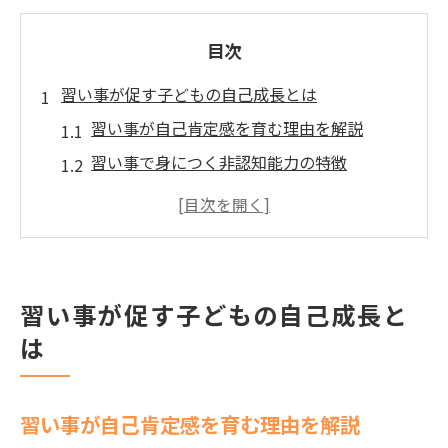
目次
習い事が促す子どもの自己成長とは
習い事が自己肯定感を育む理由を解説
習い事で身につく非認知能力の特徴
自己成長に習い事が与える影響とは何か
習い事体験から得る達成感と自信の関係
家庭で習い事の成長を見守るポイント
達成感を育む習い事の魅力に迫る
習い事が促す子どもの自己成長と
習い事で味わう達成感の大切さと効果
は
習い事が挑戦心ややり抜く力を伸ばす理由
目標達成を支える習い事の工夫と取り組み
習い事が自己肯定感を育む理由を解説
方