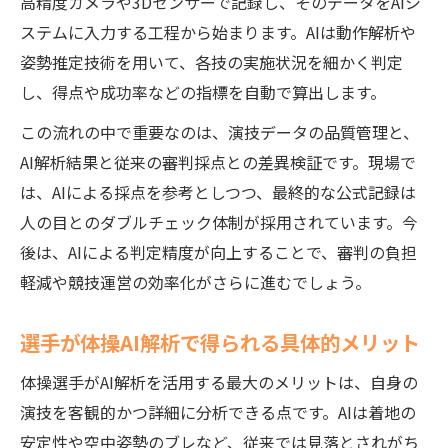
高精度カメラや3Dセンサーで記録し、そのデータをAIシ
ステムに入力する工程から始まります。AIは動作解析や
姿勢推定技術を用いて、各技の実施状況を細かく判定
し、得点や成功率などの指標を自動で算出します。
この流れの中で重要なのは、演技データの品質管理と、
AI解析結果と従来の審判採点との差異検証です。現場で
は、AIによる採点を参考としつつ、最終的な公式記録は
人の目とのダブルチェック体制が採用されています。今
後は、AIによる判定精度が向上することで、審判の負担
軽減や競技運営の効率化がさらに進むでしょう。
選手が体操AI解析で得られる具体的メリット
体操選手がAI解析を活用する最大のメリットは、自身の
演技を客観的かつ詳細に分析できる点です。AIは着地の
安定性や空中姿勢のブレなど、従来では見落とされがち