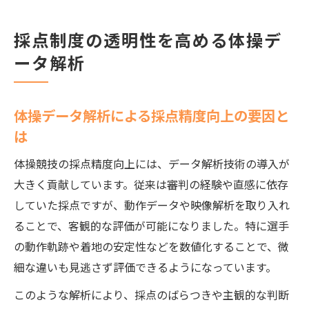
採点制度の透明性を高める体操デ
ータ解析
体操データ解析による採点精度向上の要因と
は
体操競技の採点精度向上には、データ解析技術の導入が
大きく貢献しています。従来は審判の経験や直感に依存
していた採点ですが、動作データや映像解析を取り入れ
ることで、客観的な評価が可能になりました。特に選手
の動作軌跡や着地の安定性などを数値化することで、微
細な違いも見逃さず評価できるようになっています。
このような解析により、採点のばらつきや主観的な判断