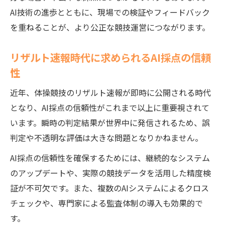
AI技術の進歩とともに、現場での検証やフィードバック
を重ねることが、より公正な競技運営につながります。
リザルト速報時代に求められるAI採点の信頼
性
近年、体操競技のリザルト速報が即時に公開される時代
となり、AI採点の信頼性がこれまで以上に重要視されて
います。瞬時の判定結果が世界中に発信されるため、誤
判定や不透明な評価は大きな問題となりかねません。
AI採点の信頼性を確保するためには、継続的なシステム
のアップデートや、実際の競技データを活用した精度検
証が不可欠です。また、複数のAIシステムによるクロス
チェックや、専門家による監査体制の導入も効果的で
す。