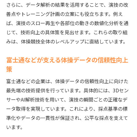
さらに、データ解析の結果を活用することで、演技の改
善点やトレーニング計画の立案にも役立ちます。例え
ば、演技のスロー再生や各部位の動きの数値化分析を通
じて、技術向上の具体策を見出せます。これらの取り組
みは、体操競技全体のレベルアップに直結しています。
富士通などが支える体操データの信頼性向上
策
富士通などの企業は、体操データの信頼性向上に向けた
最先端の技術提供を行っています。具体的には、3Dセン
サーやAI解析技術を用いて、演技の瞬間ごとの正確なデ
ータ取得を実現しています。これにより、採点基準の標
準化やデータの一貫性が保証され、公平な採点を支えて
います。