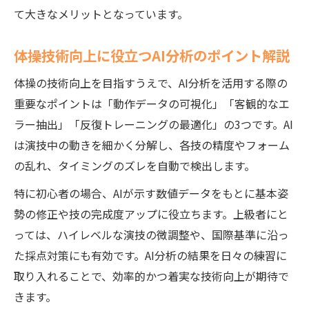
体操スケジュール管理に役立つデータ連携
て大きなメリットとなっています。
術
成績向上を支える体操データ分析の最新実
体操技術向上に役立つAI分析のポイント解説
例
体操の技術向上を目指すうえで、AI分析を活用する際の
公平な採点へ導く体操AI分析の進化に迫る
重要なポイントは「動作データの可視化」「客観的なエ
体操AI分析が実現する公平性向上のメカニ
ラー抽出」「反復トレーニングの最適化」の3つです。AI
ズム
は演技中の動きを細かく分解し、各技の精度やフォーム
体操採点におけるAI判断の透明性を検証す
の乱れ、タイミングのズレを自動で検出します。
る
特に初心者の場合、AIが示す数値データをもとに基本姿
体操AI解析の進化が審判業務に与える影響
勢の修正や技の完成度アップに役立ちます。上級者にと
体操競技の採点結果を左右するAI技術の役
っては、ハイレベルな演技の微調整や、国際基準に沿っ
割
た採点対策にも有効です。AI分析の結果を日々の練習に
リザルト速報時代に求められるAI採点の信
取り入れることで、効率的かつ着実な技術向上が期待で
頼性
きます。