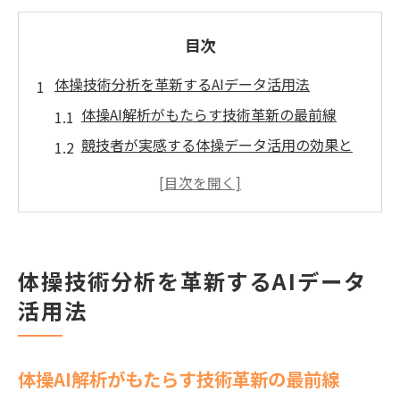
目次
体操技術分析を革新するAIデータ活用法
体操AI解析がもたらす技術革新の最前線
競技者が実感する体操データ活用の効果と
は
体操技術向上に役立つAI分析のポイント解
説
体操データ解析が変える指導現場の最新事
体操技術分析を革新するAIデータ
情
活用法
体操AI技術の導入事例と分析法の進歩を探
る
採点制度の透明性を高める体操データ解析
体操AI解析がもたらす技術革新の最前線