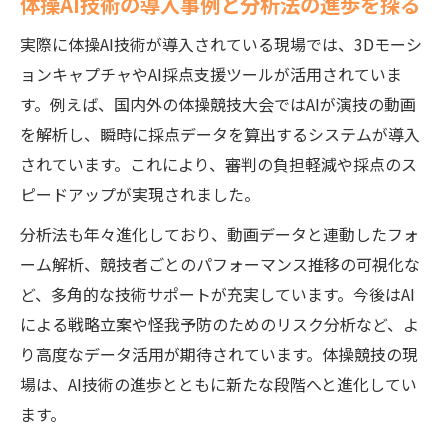
体操AI技術の導入事例と分析法の進歩を探る
実際に体操AI技術が導入されている現場では、3Dモーシ
ョンキャプチャやAI採点支援ツールが活用されていま
す。例えば、国内外の体操競技大会ではAIが演技の動画
を解析し、瞬時に採点データを算出するシステムが導入
されています。これにより、審判の負担軽減や採点のス
ピードアップが実現されました。
分析法も年々進化しており、動画データと連動したフォ
ーム解析、競技者ごとのパフォーマンス推移の可視化な
ど、多角的な技術サポートが充実しています。今後はAI
による戦略立案や怪我予防のためのリスク分析など、よ
り高度なデータ活用が期待されています。体操競技の現
場は、AI技術の進歩とともに新たな段階へと進化してい
ます。