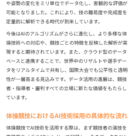
や姿勢の変化をミリ単位でデータ化し、客観的な評価が
可能となりました。これにより、技の難易度や完成度を
定量的に解析できる時代が到来しています。
今後はAIのアルゴリズムがさらに進化し、より多様な体
操技術への対応や、競技ごとの特徴を反映した解析が実
現すると期待されています。また、クラウド型のデータ
ベースと連携することで、世界中のリザルトや選手デー
タをリアルタイムで共有し、国際大会でも公平性と透明
性が一層高まる見込みです。データ活用の進展は、競技
者・指導者・審判すべての立場に新たな価値をもたらし
ています。
体操競技におけるAI技術採用の具体的な流れ
体操競技でAI技術を活用する際は、まず競技者の演技を