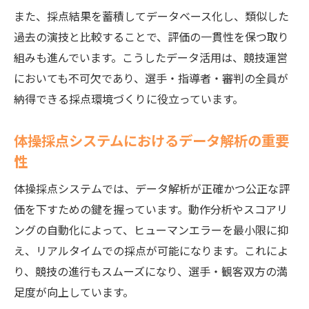
また、採点結果を蓄積してデータベース化し、類似した
過去の演技と比較することで、評価の一貫性を保つ取り
組みも進んでいます。こうしたデータ活用は、競技運営
においても不可欠であり、選手・指導者・審判の全員が
納得できる採点環境づくりに役立っています。
体操採点システムにおけるデータ解析の重要
性
体操採点システムでは、データ解析が正確かつ公正な評
価を下すための鍵を握っています。動作分析やスコアリ
ングの自動化によって、ヒューマンエラーを最小限に抑
え、リアルタイムでの採点が可能になります。これによ
り、競技の進行もスムーズになり、選手・観客双方の満
足度が向上しています。