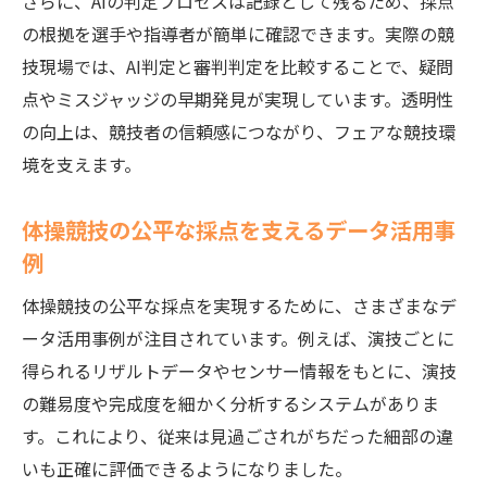
さらに、AIの判定プロセスは記録として残るため、採点
の根拠を選手や指導者が簡単に確認できます。実際の競
技現場では、AI判定と審判判定を比較することで、疑問
点やミスジャッジの早期発見が実現しています。透明性
の向上は、競技者の信頼感につながり、フェアな競技環
境を支えます。
体操競技の公平な採点を支えるデータ活用事
例
体操競技の公平な採点を実現するために、さまざまなデ
ータ活用事例が注目されています。例えば、演技ごとに
得られるリザルトデータやセンサー情報をもとに、演技
の難易度や完成度を細かく分析するシステムがありま
す。これにより、従来は見過ごされがちだった細部の違
いも正確に評価できるようになりました。