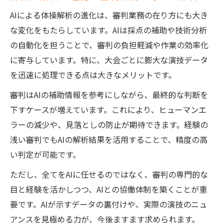
AIによる体操解析の進化は、審判業務の在り方にも大き
な変化をもたらしています。AIは採点の補助や技術分析
の自動化を担うことで、審判の負担軽減や作業の効率化
に寄与しています。特に、大会ごとに膨大な演技データ
を迅速に処理できる点は大きなメリットです。
審判はAIの補助情報を参考にしながら、最終的な判断を
下すケースが増えています。これにより、ヒューマンエ
ラーの減少や、見落としの防止が期待できます。経験の
浅い審判でもAIの解析結果を活用することで、精度の高
い判定が可能です。
ただし、全てをAIに任せるのではなく、審判の専門的な
目と経験を活かしつつ、AIとの協働体制を築くことが重
要です。AIが示すデータの裏付けや、実際の演技のニュ
アンスを見極める力が、今後ますます求められます。