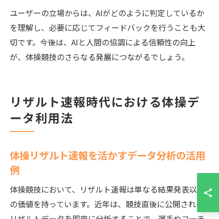
ユーザーの立場からは、AIがどのように判定しているか
を理解し、必要に応じてフィードバックを行うことも大
切です。今後は、AIと人間の協調による信頼性の向上
が、体操競技のさらなる発展につながるでしょう。
リザルト速報時代における体操デ
ータ利用法
体操リザルト速報を活かすデータ分析の活用
例
体操競技において、リザルト速報は単なる結果発表以上
の価値を持っています。近年は、競技直後に公開される
リザルトデータを即座に分析することで、選手やコーチ