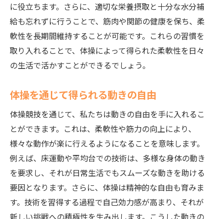
に役立ちます。さらに、適切な栄養摂取と十分な水分補
給も忘れずに行うことで、筋肉や関節の健康を保ち、柔
軟性を長期間維持することが可能です。これらの習慣を
取り入れることで、体操によって得られた柔軟性を日々
の生活で活かすことができるでしょう。
体操を通じて得られる動きの自由
体操競技を通じて、私たちは動きの自由を手に入れるこ
とができます。これは、柔軟性や筋力の向上により、
様々な動作が楽に行えるようになることを意味します。
例えば、床運動や平均台での技術は、多様な身体の動き
を要求し、それが日常生活でもスムーズな動きを助ける
要因となります。さらに、体操は精神的な自由も育みま
す。技術を習得する過程で自己効力感が高まり、それが
新しい挑戦への積極性を生み出します。こうした動きの