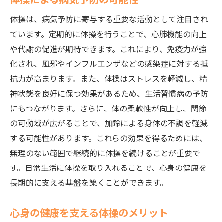
体操は、病気予防に寄与する重要な活動として注目され
ています。定期的に体操を行うことで、心肺機能の向上
や代謝の促進が期待できます。これにより、免疫力が強
化され、風邪やインフルエンザなどの感染症に対する抵
抗力が高まります。また、体操はストレスを軽減し、精
神状態を良好に保つ効果があるため、生活習慣病の予防
にもつながります。さらに、体の柔軟性が向上し、関節
の可動域が広がることで、加齢による身体の不調を軽減
する可能性があります。これらの効果を得るためには、
無理のない範囲で継続的に体操を続けることが重要で
す。日常生活に体操を取り入れることで、心身の健康を
長期的に支える基盤を築くことができます。
心身の健康を支える体操のメリット