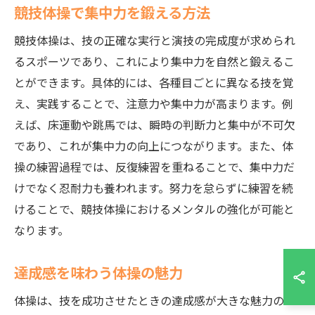
競技体操で集中力を鍛える方法
競技体操は、技の正確な実行と演技の完成度が求められ
るスポーツであり、これにより集中力を自然と鍛えるこ
とができます。具体的には、各種目ごとに異なる技を覚
え、実践することで、注意力や集中力が高まります。例
えば、床運動や跳馬では、瞬時の判断力と集中が不可欠
であり、これが集中力の向上につながります。また、体
操の練習過程では、反復練習を重ねることで、集中力だ
けでなく忍耐力も養われます。努力を怠らずに練習を続
けることで、競技体操におけるメンタルの強化が可能と
なります。
達成感を味わう体操の魅力
体操は、技を成功させたときの達成感が大きな魅力の一