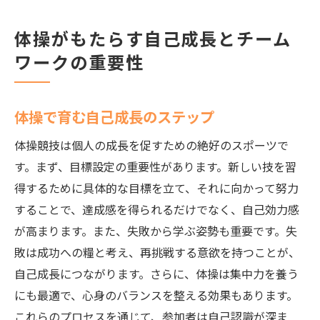
体操がもたらす自己成長とチーム
ワークの重要性
体操で育む自己成長のステップ
体操競技は個人の成長を促すための絶好のスポーツで
す。まず、目標設定の重要性があります。新しい技を習
得するために具体的な目標を立て、それに向かって努力
することで、達成感を得られるだけでなく、自己効力感
が高まります。また、失敗から学ぶ姿勢も重要です。失
敗は成功への糧と考え、再挑戦する意欲を持つことが、
自己成長につながります。さらに、体操は集中力を養う
にも最適で、心身のバランスを整える効果もあります。
これらのプロセスを通じて、参加者は自己認識が深ま