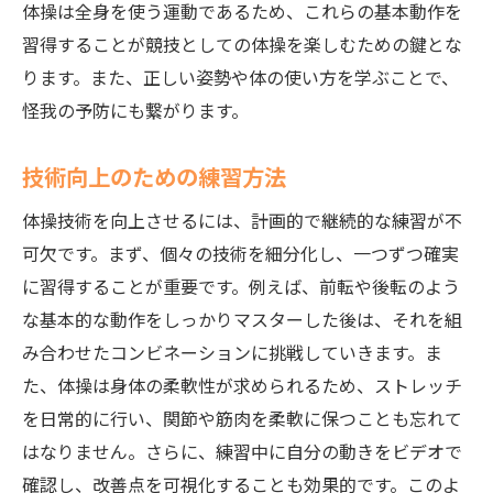
体操は全身を使う運動であるため、これらの基本動作を
競技体操での目標設定と達成
習得することが競技としての体操を楽しむための鍵とな
集中力が向上する体操のプロセス
ります。また、正しい姿勢や体の使い方を学ぶことで、
達成感を高める体操の練習法
怪我の予防にも繋がります。
日常生活に体操を取り入れるメリットと方法
日常生活で活かせる体操のテクニック
技術向上のための練習方法
体操を日常に取り入れる簡単な方法
体操技術を向上させるには、計画的で継続的な練習が不
日常の動きをサポートする体操
可欠です。まず、個々の技術を細分化し、一つずつ確実
体操の定期的な実践がもたらす利点
に習得することが重要です。例えば、前転や後転のよう
家族で楽しむ体操のアイデア
な基本的な動作をしっかりマスターした後は、それを組
み合わせたコンビネーションに挑戦していきます。ま
日常生活での体操の継続の重要性
た、体操は身体の柔軟性が求められるため、ストレッチ
体操の魅力を最大限に活かすための実践ガイド
を日常的に行い、関節や筋肉を柔軟に保つことも忘れて
体操の練習を計画的に行う方法
はなりません。さらに、練習中に自分の動きをビデオで
体操の魅力を引き出す練習法
確認し、改善点を可視化することも効果的です。このよ