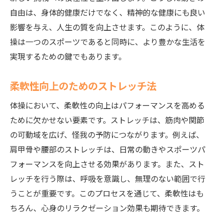
自由は、身体的健康だけでなく、精神的な健康にも良い
影響を与え、人生の質を向上させます。このように、体
操は一つのスポーツであると同時に、より豊かな生活を
実現するための鍵でもあります。
柔軟性向上のためのストレッチ法
体操において、柔軟性の向上はパフォーマンスを高める
ために欠かせない要素です。ストレッチは、筋肉や関節
の可動域を広げ、怪我の予防につながります。例えば、
肩甲骨や腰部のストレッチは、日常の動きやスポーツパ
フォーマンスを向上させる効果があります。また、スト
レッチを行う際は、呼吸を意識し、無理のない範囲で行
うことが重要です。このプロセスを通じて、柔軟性はも
ちろん、心身のリラクゼーション効果も期待できます。