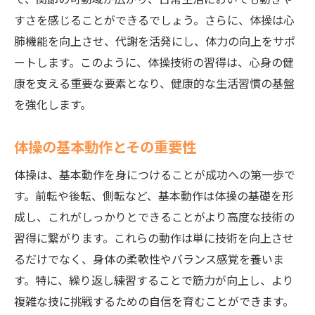
体操を通じたリーダーシップの醸成
すさを感じることができるでしょう。さらに、体操は心
自己成長とチームワークの相乗効果
肺機能を向上させ、代謝を活発にし、体力の向上をサポ
ートします。このように、体操技術の習得は、心身の健
初心者でも楽しめる体操の始め方と継続のコツ
康を支える重要な要素となり、健康的な生活習慣の基盤
初心者向け体操の基本ステップ
を強化します。
体操を継続するための動機付け
シンプルで効果的な体操メニュー
体操の基本動作とその重要性
初心者が避けるべき一般的なミス
体操は、基本動作を身につけることが成功への第一歩で
体操を楽しむための心構え
す。前転や後転、側転など、基本動作は体操の基礎を形
継続するためのサポートシステム
成し、これがしっかりとできることがより高度な技術の
体操競技を通じて得られる集中力と達成感
習得に繋がります。これらの動作は単に技術を向上させ
競技体操で集中力を鍛える方法
るだけでなく、身体の柔軟性やバランス感覚を養いま
達成感を味わう体操の魅力
す。特に、繰り返し練習することで筋力が向上し、より
複雑な技に挑戦するための自信を育むことができます。
体操の成果を評価するポイント