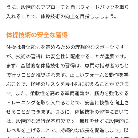
個々の目標に合わせた体操プログラム
うに、段階的なアプローチと自己フィードバックを取り
体操の成果を最大化するための工夫
入れることで、体操技術の向上を目指しましょう。
持続的に体操を楽しむための秘訣
体操技術の安全な習得
体操のスキルアップのためのヒント
体操は身体能力を高めるための理想的なスポーツです
が、技術の習得には安全性に配慮することが重要です。
まず、基礎的な体操技術の習得は、専門の指導者のもと
で行うことが推奨されます。正しいフォームと動作を学
ぶことで、怪我のリスクを最小限に抑えることができま
す。また、柔軟性を高める準備運動や、筋力を強化する
トレーニングを取り入れることで、安全に技術を向上さ
せることができます。さらに、体操技術の習得において
は、段階的な進行が不可欠です。無理をせずに段階的に
レベルを上げることで、持続的な成長を促進します。以