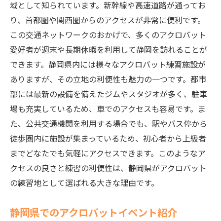
域として知られています。新幹線や高速道路が通ってお
静岡県でのアクロバットイベント情報
り、首都圏や関西圏からのアクセスが非常に便利です。
アクロバット仲間を見つけるための静岡県
この交通ネットワークのおかげで、多くのアクロバット
のコミュニティ紹介
愛好者が週末や長期休暇を利用して静岡を訪れることが
初心者必見静岡県で安全にアクロバットを楽し
できます。静岡県内には様々なアクロバット練習施設が
む秘訣
ありますが、その立地の利便性も魅力の一つです。都市
安全にアクロバットを行うための基本対策
部には最新の設備を備えたジムやスタジオが多く、駐車
場も充実しているため、車でのアクセスも容易です。ま
初心者が避けるべきアクロバットの危険な
た、公共交通機関を利用する場合でも、駅やバス停から
動き
徒歩圏内に施設が集まっているため、初心者から上級者
静岡県内でのアクロバット安全練習施設一
までどなたでも気軽にアクセスできます。このようなア
覧
クセスの良さと練習の利便性は、静岡県がアクロバット
アクロバット用プロテクターの選び方
の練習地として選ばれる大きな理由です。
静岡県でのアクロバット保険の重要性
初心者が安心して参加できる静岡県のワー
静岡県でのアクロバットイベント紹介
クショップ