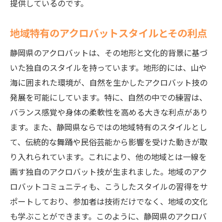
旅
提供しているのです。
アクロバットを通じて得られる自己成長
地域特有のアクロバットスタイルとその利点
静岡県でのアクロバットの魅力を再発見
アクロバットを続けることの効果と達成感
静岡県のアクロバットは、その地形と文化的背景に基づ
いた独自のスタイルを持っています。地形的には、山や
静岡県でのアクロバットを通じた人間関係
海に囲まれた環境が、自然を生かしたアクロバット技の
の構築
発展を可能にしています。特に、自然の中での練習は、
新たな目標に挑戦するためのアクロバット
バランス感覚や身体の柔軟性を高める大きな利点があり
計画
ます。また、静岡県ならではの地域特有のスタイルとし
静岡県でのアクロバットに関するインスピ
て、伝統的な舞踊や民俗芸能から影響を受けた動きが取
レーション
り入れられています。これにより、他の地域とは一線を
画す独自のアクロバット技が生まれました。地域のアク
ロバットコミュニティも、こうしたスタイルの習得をサ
ポートしており、参加者は技術だけでなく、地域の文化
も学ぶことができます。このように、静岡県のアクロバ