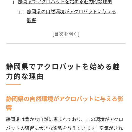
静岡県でアクロバットを始める魅力的な理由
静岡県の自然環境がアクロバットに与える
影響
地域のアクロバットコミュニティのサポー
ト
静岡県のアクセスの良さと練習の利便性
静岡県でのアクロバットイベント紹介
静岡県でアクロバットを始める魅
静岡県でのアクロバットの歴史と文化
力的な理由
地域特有のアクロバットスタイルとその利
点
静岡県の自然環境がアクロバットに与える影
アクロバットの基本をマスターしよう静岡県で
響
の第一歩
アクロバット初心者必見の基本技
静岡県は豊かな自然に恵まれており、この環境がアクロ
静岡県で学べるアクロバット初心者向けク
バットの練習に大きな影響を与えています。空気がきれ