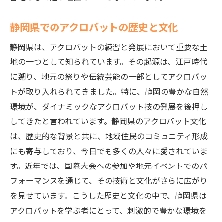
アクロバットの世界へ飛び込む静岡県での挑戦
の始まり
静岡県でのアクロバットの歴史と文化
静岡県でアクロバットを始めるための第一
静岡県は、アクロバットの練習と発展において重要な土
歩
地の一つとして知られています。その起源は、江戸時代
アクロバットを始めるメリットと静岡県で
に遡り、地元の祭りや伝統芸能の一部としてアクロバッ
の体験
トが取り入れられてきました。特に、静岡の豊かな自然
静岡県でのアクロバット初心者向けワーク
環境が、ダイナミックなアクロバット技の発展を後押し
ショップ
してきたと言われています。静岡県のアクロバット文化
初めてのアクロバット体験に必要な準備
は、歴史的な背景と共に、地域住民のコミュニティ形成
静岡県で楽しむアクロバットの多様なスタ
にも寄与しており、今日でも多くの人々に愛されていま
イル
す。近年では、国際大会への参加や地元イベントでのパ
アクロバットを通じて静岡県で得られる新
フォーマンスを通じて、その技術と文化がさらに広がり
しい体験
を見せています。こうした歴史と文化の中で、静岡県は
静岡県で体感するアクロバットの魅力と成長の
アクロバットを学ぶ者にとって、刺激的で豊かな環境を