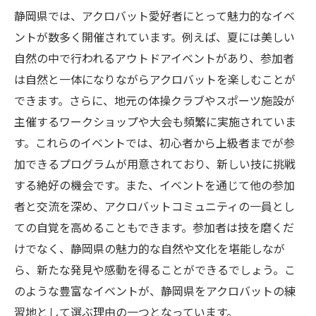
静岡県では、アクロバット愛好者にとって魅力的なイベ
静岡県でアクロバットを極めるための上級者向
ントが数多く開催されています。例えば、夏には美しい
けテクニック
自然の中で行われるアウトドアイベントがあり、参加者
上級者が取り入れるべき練習方法
は自然と一体になりながらアクロバットを楽しむことが
静岡県でのアクロバットパフォーマンス参
できます。さらに、地元の体操クラブやスポーツ施設が
加のすすめ
主催するワークショップや大会も頻繁に実施されていま
上級者向けの静岡県特有のスキルアップス
す。これらのイベントでは、初心者から上級者までが参
ポット
加できるプログラムが用意されており、新しい技に挑戦
アクロバット競技会でのパフォーマンス向
する絶好の機会です。また、イベントを通じて他の参加
上法
者と交流を深め、アクロバットコミュニティの一員とし
ての自覚を高めることもできます。参加者は技を磨くだ
上級者が静岡県で利用するトレーニングリ
けでなく、静岡県の魅力的な自然や文化を堪能しなが
ソース
ら、新たな発見や感動を得ることができるでしょう。こ
静岡県のアクロバット専門インストラクタ
のような豊富なイベントが、静岡県をアクロバットの練
ーから学ぶ
習地として選ぶ理由の一つとなっています。