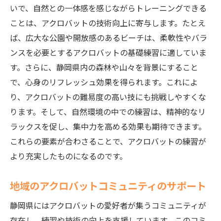
ラス
いで、自然との一体感を感じながらトレーニングできる
ことは、アクロバットの技術向上に寄与します。たとえ
アクロバットレッスンを続けるための心構
ば、広大な公園や開放感のあるビーチは、柔軟性やバラ
え
ンスを必要とするアクロバットの基礎練習に適していま
静岡県での初めてのアクロバット体験の心
す。さらに、静岡県内の森林や山々を背景にすること
得
で、心身のリフレッシュ効果を得られます。これによ
基本を押さえた上での中級者へのステップ
り、アクロバットの難易度の高い技にも挑戦しやすくな
アップ
ります。そして、自然環境の中での練習は、精神的なリ
静岡県でのアクロバット学習の流れと計画
ラックスを促し、集中力を高める効果も期待できます。
静岡県のアクロバット練習で柔軟性と筋力を高
これらの要素が合わさることで、アクロバットの練習が
める方法
より充実したものになるのです。
柔軟性向上のためのストレッチルーチン
筋力アップのための効果的なトレーニング
地域のアクロバットコミュニティのサポート
静岡県の自然を利用したアクロバット練習
静岡県にはアクロバットの愛好者が集うコミュニティが
法
存在し、練習や技術の向上を支援しています。このコミ