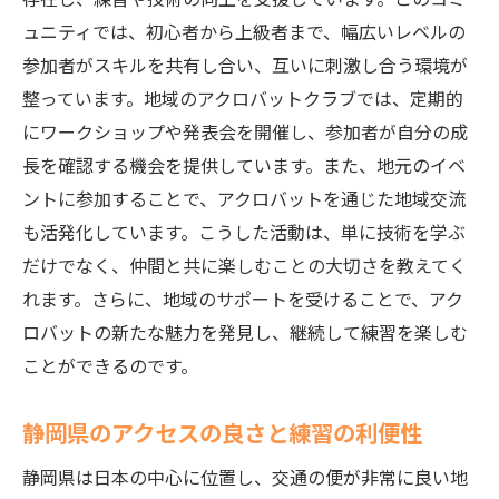
体をケアするためのリカバリーテクニック
ュニティでは、初心者から上級者まで、幅広いレベルの
日常生活に取り入れるアクロバットエクサ
参加者がスキルを共有し合い、互いに刺激し合う環境が
サイズ
整っています。地域のアクロバットクラブでは、定期的
にワークショップや発表会を開催し、参加者が自分の成
静岡県でのアクロバット練習に最適な時間
長を確認する機会を提供しています。また、地元のイベ
帯
ントに参加することで、アクロバットを通じた地域交流
アクロバットのスキル向上静岡県での最適な練
も活発化しています。こうした活動は、単に技術を学ぶ
習場所
だけでなく、仲間と共に楽しむことの大切さを教えてく
初心者におすすめの静岡県内のアクロバッ
れます。さらに、地域のサポートを受けることで、アク
トスポット
ロバットの新たな魅力を発見し、継続して練習を楽しむ
上級者向けハードな練習場の紹介
ことができるのです。
静岡県でアクロバットを楽しめる公園と施
設
静岡県のアクセスの良さと練習の利便性
アクロバット練習に役立つ静岡県のジム紹
静岡県は日本の中心に位置し、交通の便が非常に良い地
介