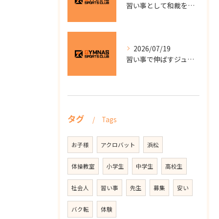
習い事として和裁を始めるなら自分のペースで学べる少人数教室の選び方と費用を徹底解説
2026/07/19
習い事で伸ばすジュニアサッカー静岡県浜松市中央区大柳町のスクール選びと子供の成長ポイント
タグ
Tags
お子様
アクロバット
浜松
体操教室
小学生
中学生
高校生
社会人
習い事
先生
募集
安い
バク転
体験