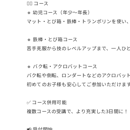
🏃‍♂️ コース
🔹 幼児コース（年少～年長）
マット・とび箱・鉄棒・トランポリンを使い
🔹 鉄棒・とび箱コース
苦手克服から技のレベルアップまで、一人ひ
🔹 バク転・アクロバットコース
バク転や側転、ロンダートなどのアクロバッ
初めてのお子様も安心してご参加いただけま
✅ コース併用可能
複数コースの受講で、より充実した3日間に！
📢 受付開始