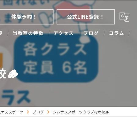
体験予約！
公式LINE登録！
拶
当教室の特徴
アクセス
ブログ
コラム
アクロバット
大人
🪵
幼児
子ども
少人数
ムナススポーツ
ブログ
ジムナススポーツクラブ材木校🪵