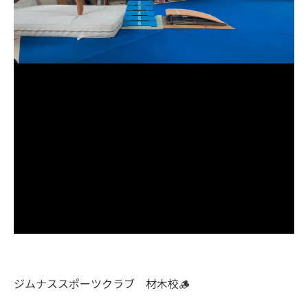
ジムナススポーツクラブ 材木校🪵