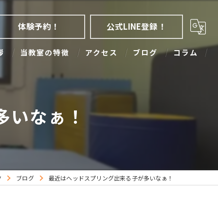
体験予約！
公式LINE登録！
拶
当教室の特徴
アクセス
ブログ
コラム
アクロバット
大人
多いなぁ！
幼児
子ども
少人数
ツ
ブログ
最近はヘッドスプリング出来る子が多いなぁ！