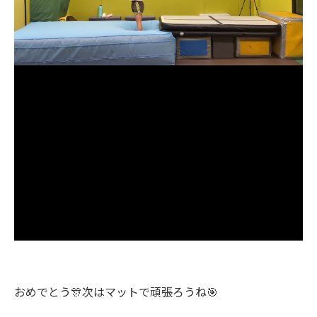
おめでとう🎊次はマットで頑張ろうね🎯